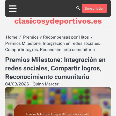
Skip
to
Subscription
About
Contact
Cookie
Privacy
Sitemap
Terms
content
Us
Us
Policy
Policy
and
clasicosydeportivos.es
Conditions
Home
Premios y Recompensas por Hitos
Premios Milestone: Integración en redes sociales,
Compartir logros, Reconocimiento comunitario
Premios Milestone: Integración en
redes sociales, Compartir logros,
Reconocimiento comunitario
04/03/2026
Quinn Mercer