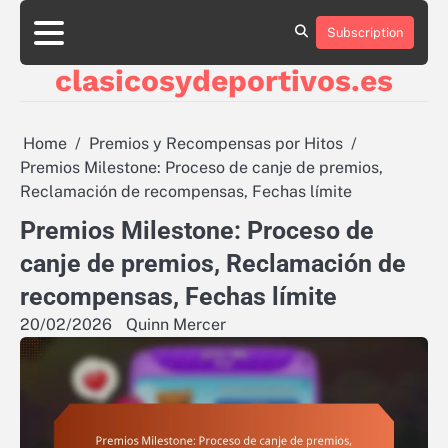
Skip
to
Subscription
About
Contact
Cookie
Privacy
Sitemap
Terms
content
Us
Us
Policy
Policy
and
clasicosydeportivos.es
Conditions
Home
Premios y Recompensas por Hitos
Premios Milestone: Proceso de canje de premios,
Reclamación de recompensas, Fechas límite
Premios Milestone: Proceso de
canje de premios, Reclamación de
recompensas, Fechas límite
20/02/2026
Quinn Mercer