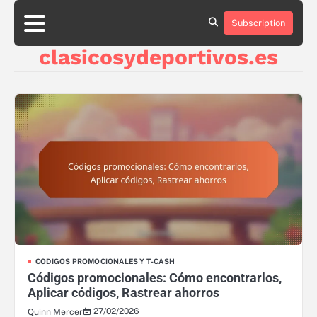
Skip
to
Subscription
About
Contact
Cookie
Privacy
Sitemap
Terms
content
Us
Us
Policy
Policy
and
clasicosydeportivos.es
Conditions
CÓDIGOS PROMOCIONALES Y T-CASH
Códigos promocionales: Cómo encontrarlos,
Aplicar códigos, Rastrear ahorros
27/02/2026
Quinn Mercer